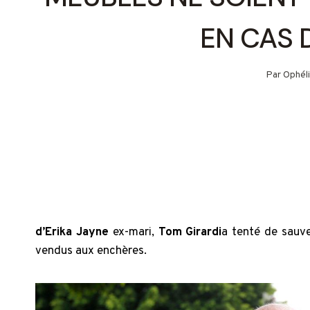
EN CAS D
Par
Ophél
d’Erika Jayne
ex-mari,
Tom Girardi
a tenté de sauver
vendus aux enchères.