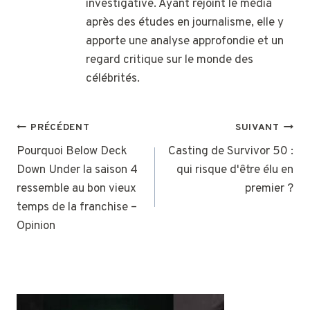
investigative. Ayant rejoint le média
après des études en journalisme, elle y
apporte une analyse approfondie et un
regard critique sur le monde des
célébrités.
NAVIGATION
PRÉCÉDENT
SUIVANT
DE
Pourquoi Below Deck
Casting de Survivor 50 :
Down Under la saison 4
qui risque d'être élu en
L’ARTICLE
ressemble au bon vieux
premier ?
temps de la franchise –
Opinion