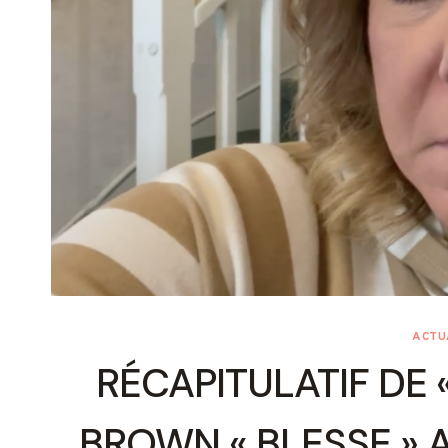
ACTU
RÉCAPITULATIF DE «
BROWN « BLESSE » A