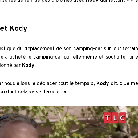
n
soirée de remise des diplômes avec
Kody
admettant vivre
 et Kody
ogistique du déplacement de son camping-car sur leur terrain
le a acheté le camping-car par elle-même et souhaite faire
ndonné par
Kody
.
r nous allons le déplacer tout le temps »,
Kody
dit. « Je me
on dont cela va se dérouler. »