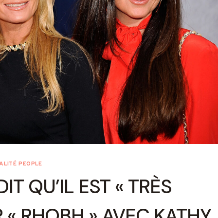
ALITÉ PEOPLE
IT QU’IL EST « TRÈS
ER « RHOBH » AVEC KATHY