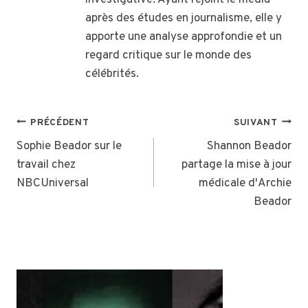
investigative. Ayant rejoint le média
après des études en journalisme, elle y
apporte une analyse approfondie et un
regard critique sur le monde des
célébrités.
NAVIGATION
PRÉCÉDENT
SUIVANT
DE
Sophie Beador sur le
Shannon Beador
travail chez
partage la mise à jour
L’ARTICLE
NBCUniversal
médicale d'Archie
Beador