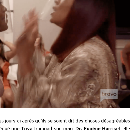
es jours-ci après qu’ils se soient dit des choses désagréables
légué que
Toya
trompait son mari,
Dr.
Eugène Harris
et elle