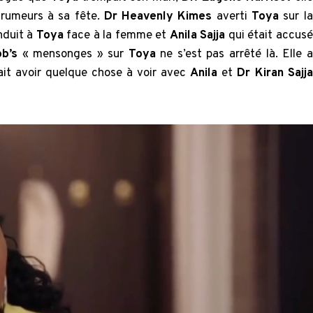
 rumeurs à sa fête.
Dr Heavenly Kimes
averti
Toya
sur la
nduit à
Toya
face à la femme et
Anila Sajja
qui était accusé
bb’s
« mensonges » sur
Toya
ne s’est pas arrêté là. Elle a
it avoir quelque chose à voir avec
Anila
et
Dr Kiran Sajja