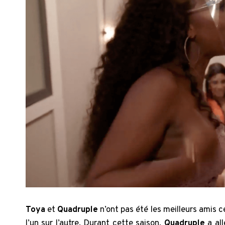
Toya
et
Quadruple
n’ont pas été les meilleurs amis c
l’un sur l’autre. Durant cette saison,
Quadruple
a al