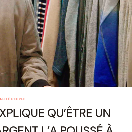
ALITÉ PEOPLE
XPLIQUE QU’ÊTRE UN
’ARGENT L’A POUSSÉ À