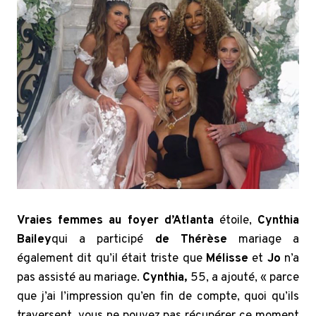
Vraies femmes au foyer d’Atlanta
étoile,
Cynthia
Bailey
qui a participé
de Thérèse
mariage a
également dit qu’il était triste que
Mélisse
et
Jo
n’a
pas assisté au mariage.
Cynthia,
55, a ajouté, « parce
que j’ai l’impression qu’en fin de compte, quoi qu’ils
traversent, vous ne pouvez pas récupérer ce moment