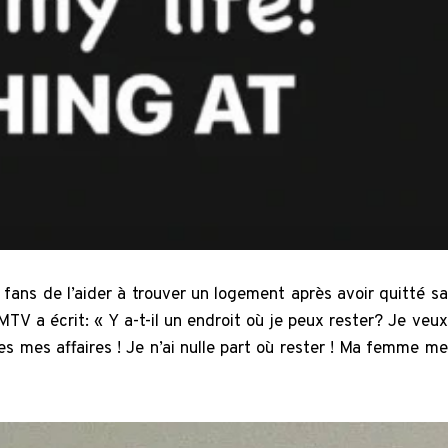
s fans de l’aider à trouver un logement après avoir quitté sa
MTV a écrit: « Y a-t-il un endroit où je peux rester? Je veux
es mes affaires ! Je n’ai nulle part où rester ! Ma femme me