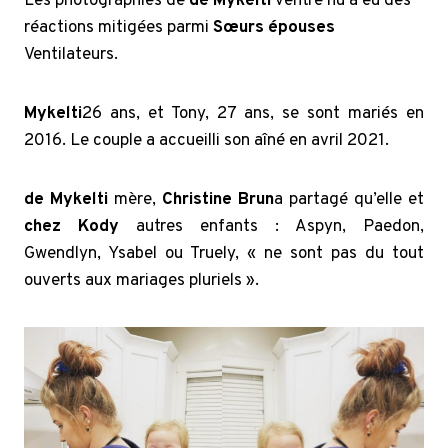
Les photographies de
de Mykelti
ventre nu a eu des
réactions mitigées parmi
Sœurs épouses
Ventilateurs.
Mykelti
26 ans, et Tony, 27 ans, se sont mariés en
2016. Le couple a accueilli son aîné en avril 2021.
de Mykelti
mère,
Christine Brun
a partagé qu’elle et
chez Kody
autres enfants : Aspyn, Paedon,
Gwendlyn, Ysabel ou Truely, « ne sont pas du tout
ouverts aux mariages pluriels ».