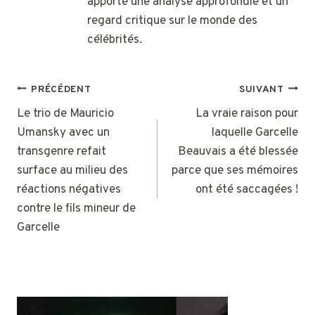
apporte une analyse approfondie et un
regard critique sur le monde des
célébrités.
NAVIGATION
PRÉCÉDENT
SUIVANT
DE
Le trio de Mauricio
La vraie raison pour
Umansky avec un
laquelle Garcelle
L’ARTICLE
transgenre refait
Beauvais a été blessée
surface au milieu des
parce que ses mémoires
réactions négatives
ont été saccagées !
contre le fils mineur de
Garcelle