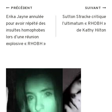
NAVIGATION
PRÉCÉDENT
SUIVANT
DE
Erika Jayne annulée
Sutton Stracke critique
pour avoir répété des
l’ultimatum « RHOBH »
L’ARTICLE
insultes homophobes
de Kathy Hilton
lors d’une réunion
explosive « RHOBH »