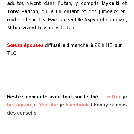
adultes vivent dans l’Utah, y compris
Mykelti
et
Tony Padron
, qui a un enfant et des jumeaux en
route. Et son fils, Paedon, sa fille Aspyn et son mari,
Mitch, vivent tous dans l’Utah.
Sœurs épouses
diffusé le dimanche, à 22 h HE, sur
TLC.
Sister Wives: Kody devient émotif après que
Christine Brown ait vendu M
Restez connecté avec tout sur le thé :
Twitter
je
Instagram
je
Youtube
je
Facebook
Ι Envoyez-nous
des conseils