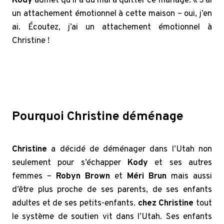
Kody
admet qu’il a du mal à quitter ce mariage. « J’ai
un attachement émotionnel à cette maison – oui, j’en
ai. Écoutez, j’ai un attachement émotionnel à
Christine !
Sister Wives: Kody devient émotif après que
Christine Brown ait vendu M
Pourquoi Christine déménage
Christine
a décidé de déménager dans l’Utah non
seulement pour s’échapper
Kody
et ses autres
femmes –
Robyn Brown
et
Méri Brun
mais aussi
d’être plus proche de ses parents, de ses enfants
adultes et de ses petits-enfants.
chez Christine
tout
le système de soutien vit dans l’Utah. Ses enfants