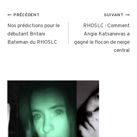
NAVIGATION
PRÉCÉDENT
SUIVANT
DE
Nos prédictions pour le
RHOSLC : Comment
débutant Britani
Angie Katsanevas a
L’ARTICLE
Bateman du RHOSLC
gagné le flocon de neige
central