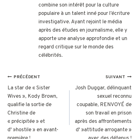
combine son intérêt pour la culture
populaire à un talent inné pour l’écriture
investigative. Ayant rejoint le média
après des études en journalisme, elle y
apporte une analyse approfondie et un
regard critique sur le monde des
célébrités.
NAVIGATION
PRÉCÉDENT
SUIVANT
DE
La star de « Sister
Josh Duggar, délinquant
Wives », Kody Brown,
sexuel reconnu
L’ARTICLE
qualifie la sortie de
coupable, RENVOYÉ de
Christine de
son travail en prison
« précipitée » et
après des affrontements
d' »hostile » en avant-
d' »attitude arrogante »
première !
avec des détenus !