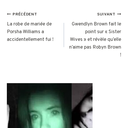
NAVIGATION
PRÉCÉDENT
SUIVANT
DE
La robe de mariée de
Gwendlyn Brown fait le
Porsha Williams a
point sur « Sister
L’ARTICLE
accidentellement fui !
Wives » et révèle qu’elle
n’aime pas Robyn Brown
!