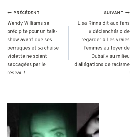
NAVIGATION
PRÉCÉDENT
SUIVANT
DE
Wendy Williams se
Lisa Rinna dit aux fans
précipite pour un talk-
« déclenchés » de
L’ARTICLE
show avant que ses
regarder « Les vraies
perruques et sa chaise
femmes au foyer de
violette ne soient
Dubaï » au milieu
saccagées par le
d’allégations de racisme
réseau !
!