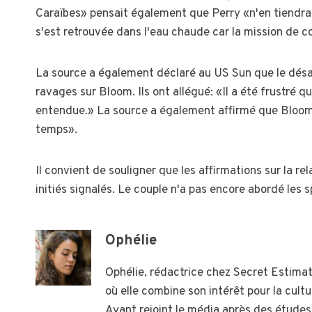
Caraïbes» pensait également que Perry «n'en tiendrait 
s'est retrouvée dans l'eau chaude car la mission de c
La source a également déclaré au US Sun que le désacc
ravages sur Bloom. Ils ont allégué: «Il a été frustré q
entendue.» La source a également affirmé que Bloom 
temps».
Il convient de souligner que les affirmations sur la 
initiés signalés. Le couple n'a pas encore abordé les 
Ophélie
Ophélie, rédactrice chez Secret Estimati
où elle combine son intérêt pour la cultu
Ayant rejoint le média après des études