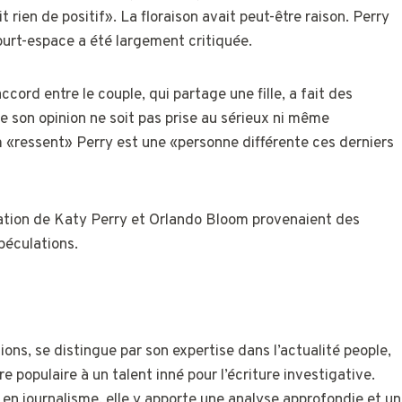
rien de positif». La floraison avait peut-être raison. Perry
ourt-espace a été largement critiquée.
ord entre le couple, qui partage une fille, a fait des
ue son opinion ne soit pas prise au sérieux ni même
«ressent» Perry est une «personne différente ces derniers
relation de Katy Perry et Orlando Bloom provenaient des
spéculations.
ons, se distingue par son expertise dans l’actualité people,
re populaire à un talent inné pour l’écriture investigative.
 en journalisme, elle y apporte une analyse approfondie et un