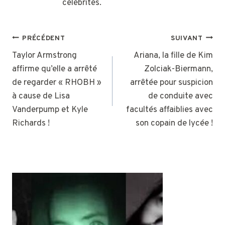
célébrités.
NAVIGATION
PRÉCÉDENT
SUIVANT
DE
Taylor Armstrong
Ariana, la fille de Kim
affirme qu’elle a arrêté
Zolciak-Biermann,
L’ARTICLE
de regarder « RHOBH »
arrêtée pour suspicion
à cause de Lisa
de conduite avec
Vanderpump et Kyle
facultés affaiblies avec
Richards !
son copain de lycée !