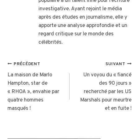
populaire à un talent inné pour l’écriture
investigative. Ayant rejoint le média
après des études en journalisme, elle y
apporte une analyse approfondie et un
regard critique sur le monde des
célébrités.
NAVIGATION
PRÉCÉDENT
SUIVANT
DE
La maison de Marlo
Un voyou du « fiancé
Hampton, star de
des 90 jours »
L’ARTICLE
« RHOA », envahie par
recherché par les US
quatre hommes
Marshals pour meurtre
masqués !
et en fuite !