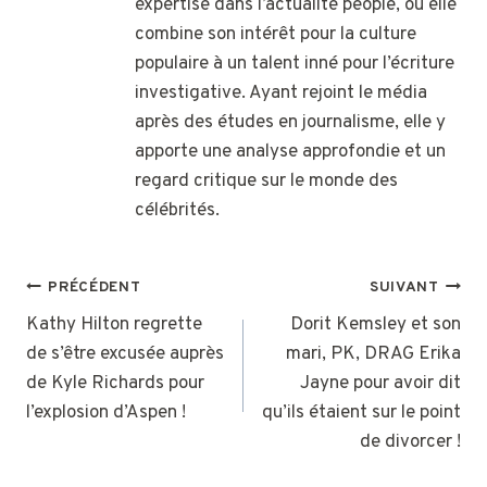
expertise dans l’actualité people, où elle
combine son intérêt pour la culture
populaire à un talent inné pour l’écriture
investigative. Ayant rejoint le média
après des études en journalisme, elle y
apporte une analyse approfondie et un
regard critique sur le monde des
célébrités.
NAVIGATION
PRÉCÉDENT
SUIVANT
DE
Kathy Hilton regrette
Dorit Kemsley et son
de s’être excusée auprès
mari, PK, DRAG Erika
L’ARTICLE
de Kyle Richards pour
Jayne pour avoir dit
l’explosion d’Aspen !
qu’ils étaient sur le point
de divorcer !