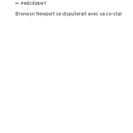
NAVIGATION
PRÉCÉDENT
Bronwyn Newport se disputerait avec sa co-star
DE
L’ARTICLE