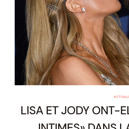
ACTUALI
LISA ET JODY ONT-E
INTIMES» DANS L