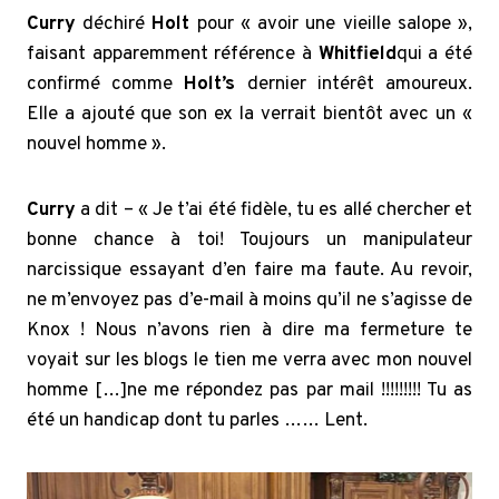
Curry
déchiré
Holt
pour « avoir une vieille salope »,
faisant apparemment référence à
Whitfield
qui a été
confirmé comme
Holt’s
dernier intérêt amoureux.
Elle a ajouté que son ex la verrait bientôt avec un «
nouvel homme ».
Curry
a dit – « Je t’ai été fidèle, tu es allé chercher et
bonne chance à toi! Toujours un manipulateur
narcissique essayant d’en faire ma faute. Au revoir,
ne m’envoyez pas d’e-mail à moins qu’il ne s’agisse de
Knox ! Nous n’avons rien à dire ma fermeture te
voyait sur les blogs le tien me verra avec mon nouvel
homme […]ne me répondez pas par mail !!!!!!!!! Tu as
été un handicap dont tu parles …… Lent.