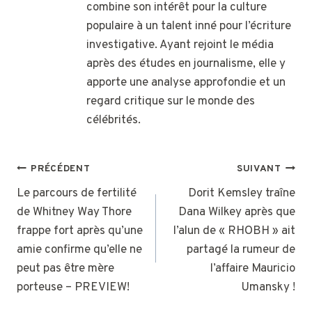
combine son intérêt pour la culture
populaire à un talent inné pour l’écriture
investigative. Ayant rejoint le média
après des études en journalisme, elle y
apporte une analyse approfondie et un
regard critique sur le monde des
célébrités.
NAVIGATION
PRÉCÉDENT
SUIVANT
DE
Le parcours de fertilité
Dorit Kemsley traîne
de Whitney Way Thore
Dana Wilkey après que
L’ARTICLE
frappe fort après qu’une
l’alun de « RHOBH » ait
amie confirme qu’elle ne
partagé la rumeur de
peut pas être mère
l’affaire Mauricio
porteuse – PREVIEW!
Umansky !