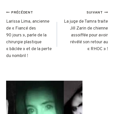
NAVIGATION
PRÉCÉDENT
SUIVANT
DE
Larissa Lima, ancienne
La juge de Tamra traite
de « Fiancé des
Jill Zarin de chienne
L’ARTICLE
90 jours », parle de la
assoiffée pour avoir
chirurgie plastique
révélé son retour au
« bâclée » et de la perte
« RHOC » !
du nombril !