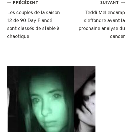
NAVIGATION
PRÉCÉDENT
SUIVANT
DE
Les couples de la saison
Teddi Mellencamp
12 de 90 Day Fiancé
s'effondre avant la
L’ARTICLE
sont classés de stable à
prochaine analyse du
chaotique
cancer