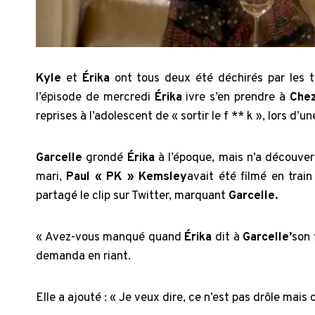
Kyle
et
Érika
ont tous deux été déchirés par les t
l’épisode de mercredi
Érika
ivre
s’en prendre à
Chez
reprises à l’adolescent de « sortir le f ** k », lors d’
Garcelle
grondé
Érika
à l’époque, mais n’a découve
mari,
Paul « PK » Kemsley
avait été filmé en trai
partagé le clip sur Twitter, marquant
Garcelle.
« Avez-vous manqué quand
Érika
dit à
Garcelle’
son 
demanda en riant.
Elle a ajouté : « Je veux dire, ce n’est pas drôle mais c