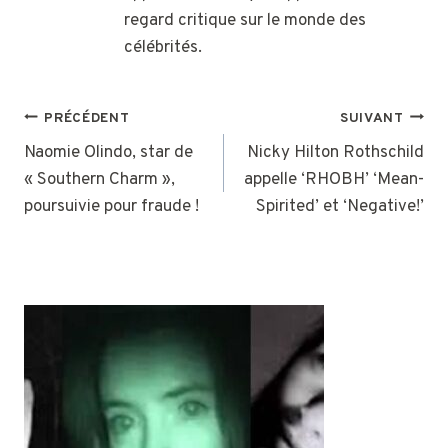
regard critique sur le monde des
célébrités.
NAVIGATION
PRÉCÉDENT
SUIVANT
DE
Naomie Olindo, star de
Nicky Hilton Rothschild
« Southern Charm »,
appelle ‘RHOBH’ ‘Mean-
L’ARTICLE
poursuivie pour fraude !
Spirited’ et ‘Negative!’