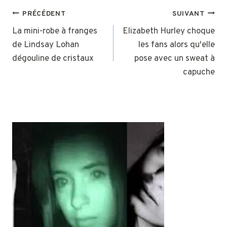
NAVIGATION
PRÉCÉDENT
SUIVANT
DE
La mini-robe à franges
Elizabeth Hurley choque
de Lindsay Lohan
les fans alors qu'elle
L’ARTICLE
dégouline de cristaux
pose avec un sweat à
capuche