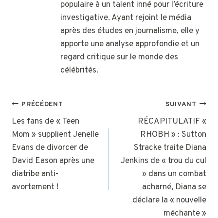
populaire à un talent inné pour l’écriture
investigative. Ayant rejoint le média
après des études en journalisme, elle y
apporte une analyse approfondie et un
regard critique sur le monde des
célébrités.
NAVIGATION
PRÉCÉDENT
SUIVANT
DE
Les fans de « Teen
RÉCAPITULATIF «
Mom » ​​supplient Jenelle
RHOBH » : Sutton
L’ARTICLE
Evans de divorcer de
Stracke traite Diana
David Eason après une
Jenkins de « trou du cul
diatribe anti-
» dans un combat
avortement !
acharné, Diana se
déclare la « nouvelle
méchante »