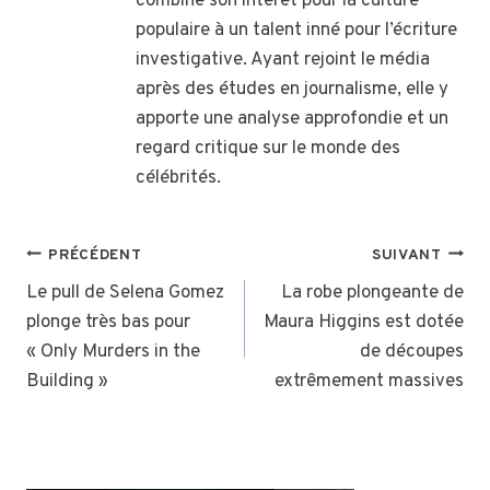
combine son intérêt pour la culture
populaire à un talent inné pour l’écriture
investigative. Ayant rejoint le média
après des études en journalisme, elle y
apporte une analyse approfondie et un
regard critique sur le monde des
célébrités.
NAVIGATION
PRÉCÉDENT
SUIVANT
DE
Le pull de Selena Gomez
La robe plongeante de
plonge très bas pour
Maura Higgins est dotée
L’ARTICLE
« Only Murders in the
de découpes
Building »
extrêmement massives