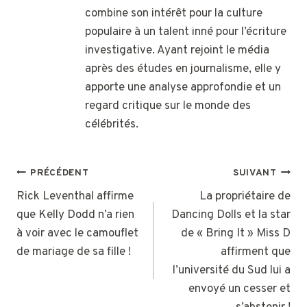
combine son intérêt pour la culture
populaire à un talent inné pour l’écriture
investigative. Ayant rejoint le média
après des études en journalisme, elle y
apporte une analyse approfondie et un
regard critique sur le monde des
célébrités.
NAVIGATION
PRÉCÉDENT
SUIVANT
DE
Rick Leventhal affirme
La propriétaire de
que Kelly Dodd n’a rien
Dancing Dolls et la star
L’ARTICLE
à voir avec le camouflet
de « Bring It » Miss D
de mariage de sa fille !
affirment que
l’université du Sud lui a
envoyé un cesser et