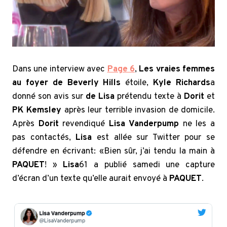
Dans une interview avec
Page 6
,
Les vraies femmes
au foyer de Beverly Hills
étoile,
Kyle Richards
a
donné son avis sur
de Lisa
prétendu texte à
Dorit
et
PK Kemsley
après leur terrible invasion de domicile.
Après
Dorit
revendiqué
Lisa
Vanderpump
ne les a
pas contactés,
Lisa
est allée sur Twitter pour se
défendre en écrivant: «Bien sûr, j’ai tendu la main à
PAQUET
! »
Lisa
61 a publié samedi une capture
d’écran d’un texte qu’elle aurait envoyé à
PAQUET
.