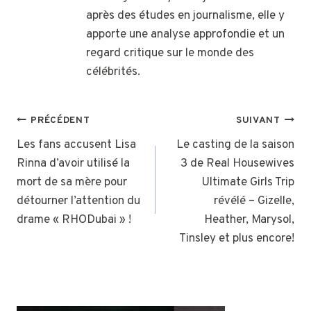
après des études en journalisme, elle y
apporte une analyse approfondie et un
regard critique sur le monde des
célébrités.
NAVIGATION
PRÉCÉDENT
SUIVANT
DE
Les fans accusent Lisa
Le casting de la saison
Rinna d’avoir utilisé la
3 de Real Housewives
L’ARTICLE
mort de sa mère pour
Ultimate Girls Trip
détourner l’attention du
révélé – Gizelle,
drame « RHODubai » !
Heather, Marysol,
Tinsley et plus encore!