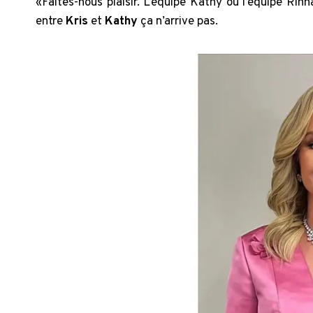
«Faites-nous plaisir. L’équipe Kathy ou l’équipe Rin
entre
Kris
et
Kathy
ça n’arrive pas.