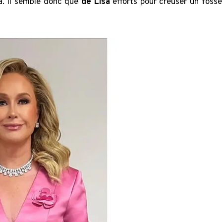
na. Il semble donc que
de Lisa
efforts pour creuser un fossé