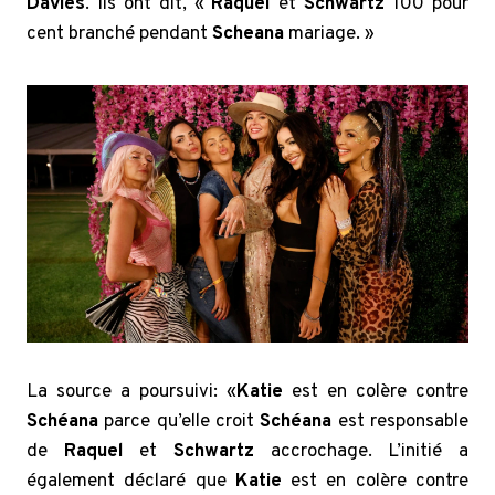
Davies
. Ils ont dit, «
Raquel
et
Schwartz
100 pour
cent branché pendant
Scheana
mariage. »
La source a poursuivi: «
Katie
est en colère contre
Schéana
parce qu’elle croit
Schéana
est responsable
de
Raquel
et
Schwartz
accrochage. L’initié a
également déclaré que
Katie
est en colère contre