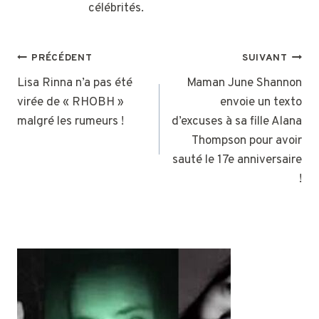
célébrités.
NAVIGATION
PRÉCÉDENT
SUIVANT
DE
Lisa Rinna n’a pas été
Maman June Shannon
virée de « RHOBH »
envoie un texto
L’ARTICLE
malgré les rumeurs !
d’excuses à sa fille Alana
Thompson pour avoir
sauté le 17e anniversaire
!