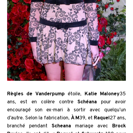
Règles de Vanderpump
étoile,
Katie Maloney
35
ans, est en colère contre
Schéana
pour avoir
encouragé son ex-mari à sortir avec quelqu’un
d’autre. Selon la fabrication,
À M
39, et
Raquel
27 ans,
branché pendant
Scheana
mariage avec
Brock