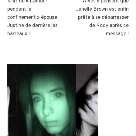
Millz de « L’amour
Wives » pensent que
L’ARTICLE
pendant le
Janelle Brown est enfin
confinement » épouse
prête à se débarrasser
Justine de derrière les
de Kody après ce
barreaux !
message !