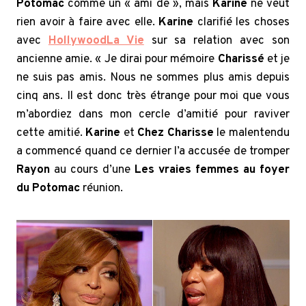
Potomac
comme un « ami de », mais
Karine
ne veut
rien avoir à faire avec elle.
Karine
clarifié les choses
avec
HollywoodLa Vie
sur sa relation avec son
ancienne amie. « Je dirai pour mémoire
Charissé
et je
ne suis pas amis. Nous ne sommes plus amis depuis
cinq ans. Il est donc très étrange pour moi que vous
m’abordiez dans mon cercle d’amitié pour raviver
cette amitié.
Karine
et
Chez Charisse
le malentendu
a commencé quand ce dernier l’a accusée de tromper
Rayon
au cours d’une
Les vraies femmes au foyer
du Potomac
réunion.