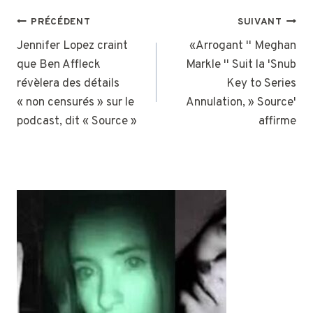
NAVIGATION
PRÉCÉDENT
SUIVANT
DE
Jennifer Lopez craint
«Arrogant '' Meghan
que Ben Affleck
Markle '' Suit la 'Snub
L’ARTICLE
révèlera des détails
Key to Series
« non censurés » sur le
Annulation, » Source'
podcast, dit « Source »
affirme