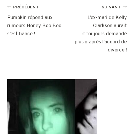
NAVIGATION
PRÉCÉDENT
SUIVANT
DE
Pumpkin répond aux
L’ex-mari de Kelly
rumeurs Honey Boo Boo
Clarkson aurait
L’ARTICLE
s’est fiancé !
« toujours demandé
plus » après l’accord de
divorce !