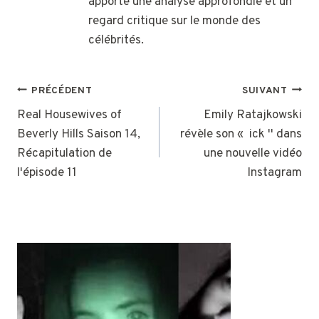
apporte une analyse approfondie et un
regard critique sur le monde des
célébrités.
NAVIGATION
PRÉCÉDENT
SUIVANT
DE
Real Housewives of
Emily Ratajkowski
Beverly Hills Saison 14,
révèle son « ick '' dans
L’ARTICLE
Récapitulation de
une nouvelle vidéo
l'épisode 11
Instagram