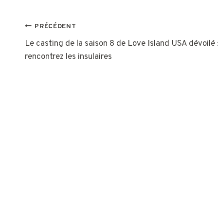
NAVIGATION
PRÉCÉDENT
Le casting de la saison 8 de Love Island USA dévoilé 
DE
rencontrez les insulaires
L’ARTICLE