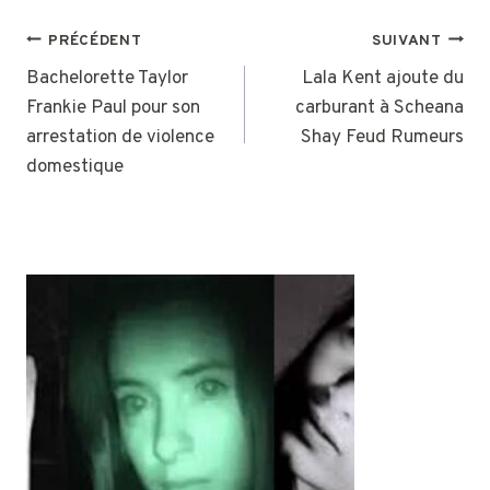
NAVIGATION
PRÉCÉDENT
SUIVANT
DE
Bachelorette Taylor
Lala Kent ajoute du
Frankie Paul pour son
carburant à Scheana
L’ARTICLE
arrestation de violence
Shay Feud Rumeurs
domestique