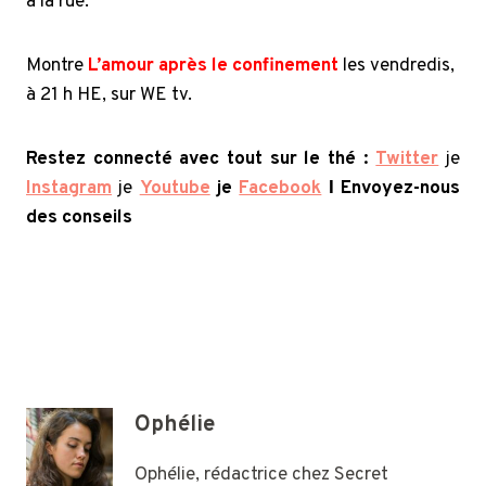
à la rue.
Montre
L’amour après le confinement
les vendredis,
à 21 h HE, sur WE tv.
Restez connecté avec tout sur le thé :
Twitter
je
Instagram
je
Youtube
je
Facebook
Ι Envoyez-nous
des conseils
Ophélie
Ophélie, rédactrice chez Secret